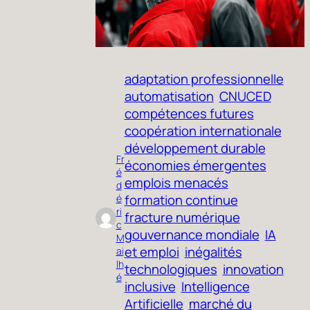
adaptation professionnelle
automatisation
CNUCED
compétences futures
coopération internationale
développement durable
Fr
économies émergentes
é
emplois menacés
d
formation continue
é
ri
fracture numérique
c
gouvernance mondiale
IA
M
et emploi
inégalités
ai
lh
technologiques
innovation
é
inclusive
Intelligence
Artificielle
marché du