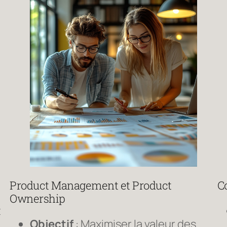
Product Management et Product
Co
Ownership
t
Objectif
: Maximiser la valeur des